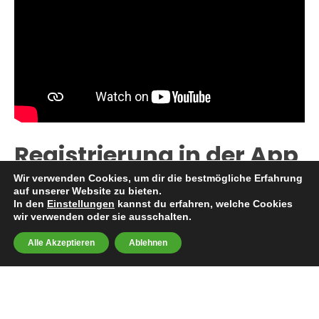
Registrierung in der App
Wir verwenden Cookies, um dir die bestmögliche Erfahrung
auf unserer Website zu bieten.
Du kannst VoluMap ganz anonym nutzen und dir
In den
Einstellungen
kannst du erfahren, welche Cookies
alle Organisationen und Events anschauen.
wir verwenden oder sie ausschalten.
Allerdings ist es so, dass für gewisse Events nur
Alle Akzeptieren
Ablehnen
registrierte Nutzer*innen zugelassen werden. Im
folgenden Video erklären wir dir, wie du dich auf
VoluMap registrieren kannst. Die Registrierung
dauert weniger als eine Minute und benötigt